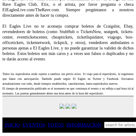
Rave Eagles Club, Etix, o el artista, por favor pregunta o checa
ElEaglesLive.com/TheRave.com. Siempre pregúntanos a nosotros
directamente antes de hacer tu compra.
El Eagles Live no te aconseja comprar boletos de Craigslist, Ebay,
revendedores de boletos (como StubHub o TicketsNow, seatgeek, tickets-
center, eventticketscenter, cheaptickets, ticketliquidator, viagogo, box-
officetickets, ticketnetwork, tickpick, y otros), vendedores ambulantes o
personas ajenas a El Eagles Live, y no puede garantizar la validez de dichos
boletos. Estos boletos son más caros y a veces son falsos o duplicados y no
te darán acceso al evento.
Todos los espectáculos están sujetos a cambios sin previo aviso. Si viaja para el espectáculo, le sugerimos
que llame con anticipación. También puede seguir El Eagles en Twitter y Facebook. Enviamos
actualizaciones con todo, desde tiempos establecidos, cancelaciones, hasta espectáculos nuevos.
El tiempo de presentación publicado es el momento en que comienza el evento y no refleja a qué hora irá al
escenario. Las puertas generalmente abren una hora antes de la hora del espectáculo.
INICIO
EVENTOS
FOTOS
INFO
RMACÍON